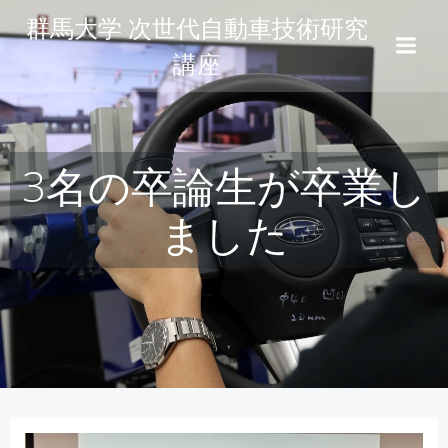
コ
群馬大学 次世代自動車技術研究
ン
講座
テ
ン
ツ
へ
ス
3名の卒論生が卒業し
キ
ッ
ました
プ